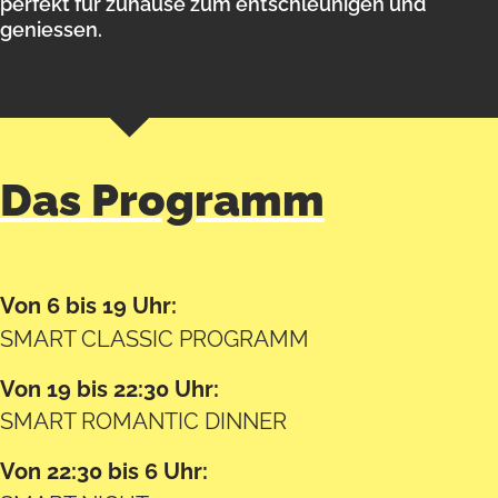
perfekt für zuhause zum entschleunigen und
heute mit dieser Technologie.
geniessen.
Mit den neuen digitalen Radiogeräten (DAB+)
muss man auf die herkömmlichen UKW-
Sender nicht verzichten. Man empfängt
einfach zusätzlich eine wunderbare Auswahl
an über 30 neuen digitalen Radiosendern.
Das Programm
Von 6 bis 19 Uhr:
SMART CLASSIC PROGRAMM
Von 19 bis 22:30 Uhr:
SMART ROMANTIC DINNER
Von 22:30 bis 6 Uhr: